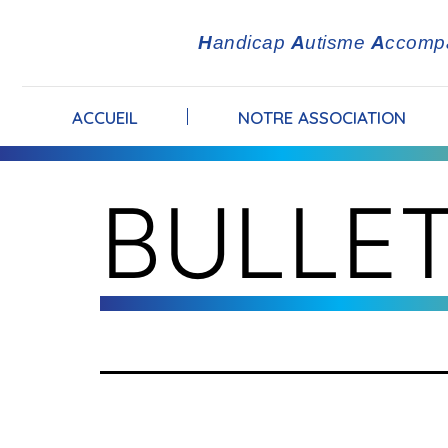
H
andicap
A
utisme
A
ccomp
ACCUEIL
NOTRE ASSOCIATION
BULLET