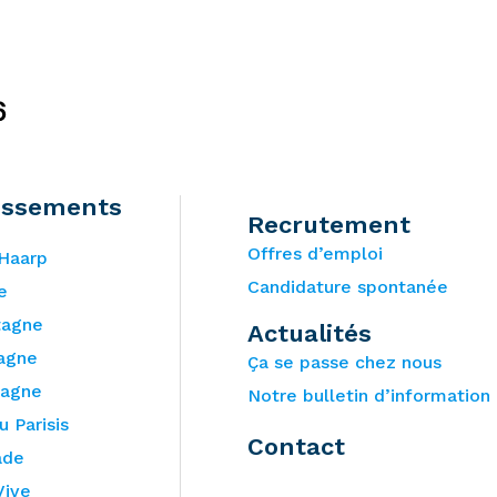
6
issements
Recrutement
Offres d’emploi
’Haarp
Candidature spontanée
e
tagne
Actualités
agne
Ça se passe chez nous
tagne
Notre bulletin d’information
 Parisis
Contact
ade
Vive