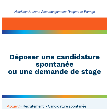
H
andicap
A
utisme
A
ccompagnement
R
espect et
P
artage
Déposer une candidature
spontanée
ou une demande de stage
Accueil
>
Recrutement > Candidature spontanée