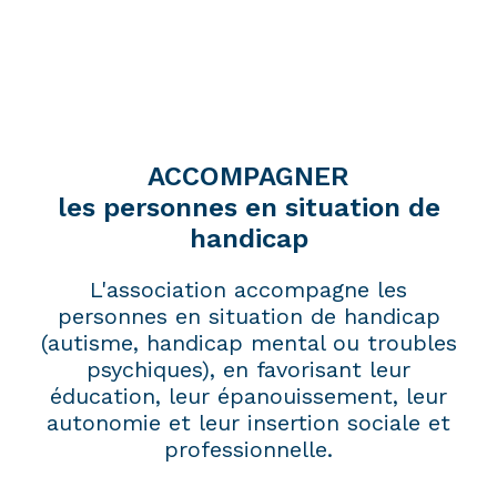
Les Foyers
le Grand Cèdre
L’Etablissement vise l’épanouissement,
l’indépendance et l’autonomie des résidents.
ACCOMPAGNER
les personnes en situation de
DÉCOUVRIR
handicap
L'association accompagne les
personnes en situation de handicap
(autisme, handicap mental ou troubles
psychiques), en favorisant leur
éducation, leur épanouissement, leur
autonomie et leur insertion sociale et
professionnelle.