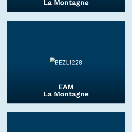
La Montagne
ESAT
La Montagne
L’ESAT La Montagne offre un cadre de
travail adapté aux capacités et aspirations
des adultes en situation de handicap.
DÉCOUVRIR
EAM
La Montagne
FAM
La Montagne