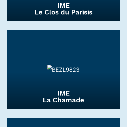
IME
Le Clos du Parisis
IME
Le Clos du Parisis
L’Etablissement accompagne les enfants ou
adolescents ayant besoin de rééducation,
d’enseignement et de soutien.
DÉCOUVRIR
IME
La Chamade
IME