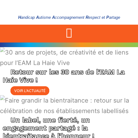
H
andicap
A
utisme
A
ccompagnement
R
espect et
P
artage
Retour sur les 30 ans de l'EAM La
Haie Vive !
VOIR L'ACTUALITÉ
Un label, une fierté, un
engagement partagé : la
bientraitance à l’honneur !