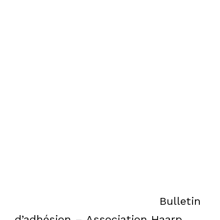
vous bénéficierez d’une vision
solidaire de l’adhésion. Vous faites
ainsi partie d’une communauté
engagée pour l’amélioration de la
vie des personnes en situation de
handicap.
Rejoignez-nous et ensemble,
faisons la différence dans le Val
d’Oise !
Votre bulletin d’adhésion :
Bulletin
d’adhésion – Association Haarp