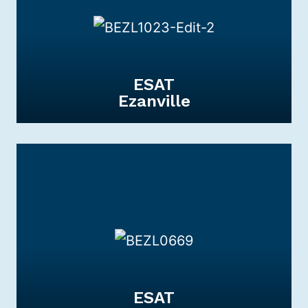
entre les établissements.
DÉCOUVRIR
ESAT
Ezanville
ESAT
d'Ezanville
L’ESAT Ezanville est un établissement
médico-social qui favorise l’insertion sociale
et professionnelle.
DÉCOUVRIR
ESAT