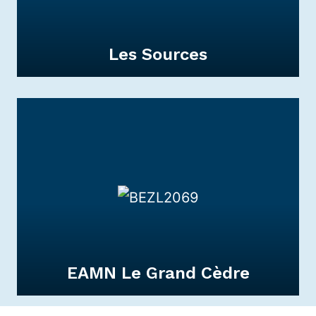
DÉCOUVRIR
Les Sources
Les Sources
L'établissement a pour but l'inclusion en
milieu scolaire et professionnel d'enfants,
d'adolescents et de jeunes adultes
DÉCOUVRIR
EAMN Le Grand Cèdre