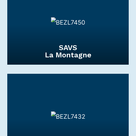
Le FAM La Montagne accueille et
accompagne des personnes adultes
présentant des Troubles Envahissants du
Développement.
DÉCOUVRIR
SAVS
La Montagne
SAVS
La Montagne
Le S.A.V.S. a pour objectif de permettre à
des personnes en situation de handicap de
vivre de façon autonome dans la ville.
DÉCOUVRIR