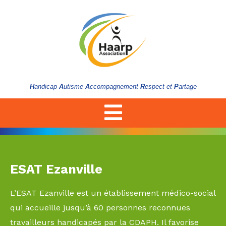
H
andicap
A
utisme
A
ccompagnement
R
espect et
P
artage
ESAT Ezanville
L’ESAT Ezanville est un établissement médico-social
qui accueille jusqu’à 60 personnes reconnues
travailleurs handicapés par la CDAPH. Il favorise