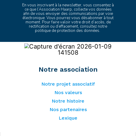
En vous inscrivant à la newsletter, vous consentez à
ce que l’Association Haarp, collecte vos données
afin de vous envoyer des communications par voie
électronique. Vous pourrez vous désabonner à tout
moment. Pour faire valoir votre droit d’accès, de
rectification ou d’effacement, consultez
notre
politique de protection des données
.
Notre association
Notre projet associatif
Nos valeurs
Notre histoire
Nos partenaires
Lexique