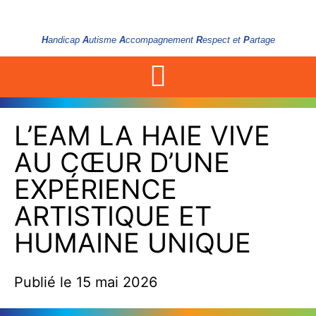
H
andicap
A
utisme
A
ccompagnement
R
espect et
P
artage
L’EAM LA HAIE VIVE
AU CŒUR D’UNE
EXPÉRIENCE
ARTISTIQUE ET
HUMAINE UNIQUE
Publié le
15 mai 2026