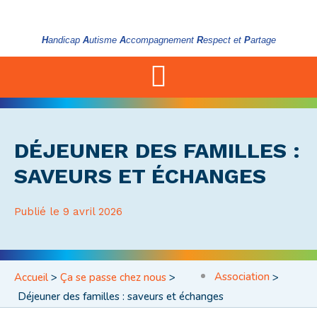
H
andicap
A
utisme
A
ccompagnement
R
espect et
P
artage
DÉJEUNER DES FAMILLES :
SAVEURS ET ÉCHANGES
Publié le
9 avril 2026
Association
Accueil
>
Ça se passe chez nous
>
>
Déjeuner des familles : saveurs et échanges