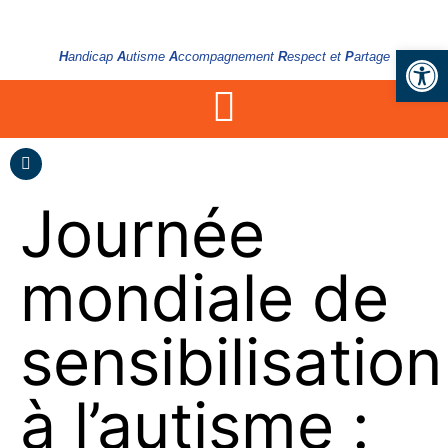
Ouvrir la
H
andicap
A
utisme
A
ccompagnement
R
espect et
P
artage
Journée
mondiale de
sensibilisation
à l’autisme :